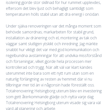
isolering gjorde stor skillnad för hur rummet upplevdes,
eftersom det blev ljust och behagligt samtidigt som
temperaturen hölls stabil utan att dra energi i onödan.
Under själva renoveringen var det många moment som
behövde samordnas; markarbeten för stabil grund,
installation av dränering och el, montering av tak och
väggar samt slutligen ytskikt och inredning. Jag märkte
snabbt hur viktigt det var med god kommunikation och
regelbundna avstämningar för att undvika missförstånd
och förseningar, vilket gjorde hela processen mer
kontrollerad och trygg. När allt väl var klart kändes
uterummet inte bara som ett nytt rum utan som en
naturlig förlängning av resten av hemmet där vi nu
tillbringar mer tid än vi någonsin hade föreställt oss.
Totalrenovering Helsingborg uterum blev en investering
som gett återkommande glädje och nytta varje dag.
Totalrenovering Helsingborg uterum visade sig vara väl
värd all planering och arbete.