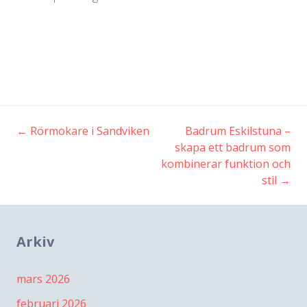
←
Rörmokare i Sandviken
Badrum Eskilstuna –
Inläggsnavigering
skapa ett badrum som
kombinerar funktion och
stil
→
Arkiv
mars 2026
februari 2026