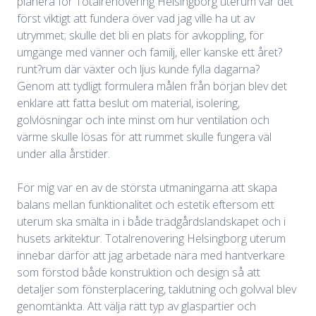
planera för Totalrenovering Helsingborg uterum var det
först viktigt att fundera över vad jag ville ha ut av
utrymmet; skulle det bli en plats för avkoppling, för
umgänge med vänner och familj, eller kanske ett året?
runt?rum där växter och ljus kunde fylla dagarna?
Genom att tydligt formulera målen från början blev det
enklare att fatta beslut om material, isolering,
golvlösningar och inte minst om hur ventilation och
värme skulle lösas för att rummet skulle fungera väl
under alla årstider.
För mig var en av de största utmaningarna att skapa
balans mellan funktionalitet och estetik eftersom ett
uterum ska smälta in i både trädgårdslandskapet och i
husets arkitektur. Totalrenovering Helsingborg uterum
innebar därför att jag arbetade nära med hantverkare
som förstod både konstruktion och design så att
detaljer som fönsterplacering, taklutning och golvval blev
genomtänkta. Att välja rätt typ av glaspartier och