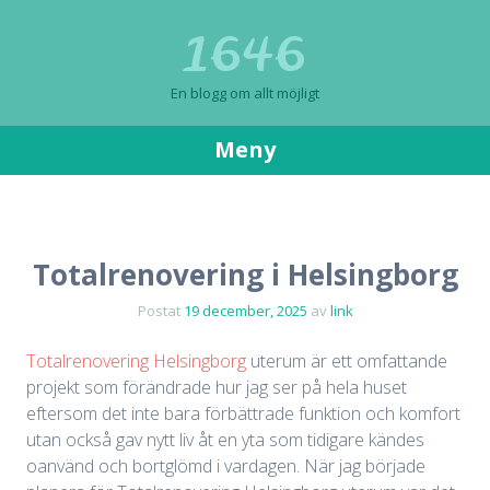
1646
En blogg om allt möjligt
Meny
Gå
till
innehåll
Totalrenovering i Helsingborg
Postat
19 december, 2025
av
link
Totalrenovering Helsingborg
uterum är ett omfattande
projekt som förändrade hur jag ser på hela huset
eftersom det inte bara förbättrade funktion och komfort
utan också gav nytt liv åt en yta som tidigare kändes
oanvänd och bortglömd i vardagen. När jag började